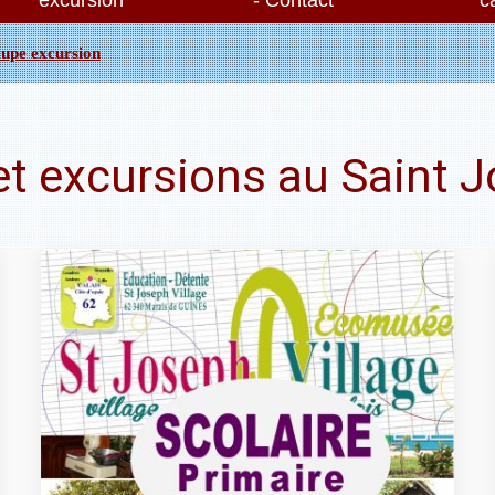
excursion
- Contact
c
oupe excursion
et excursions au Saint J